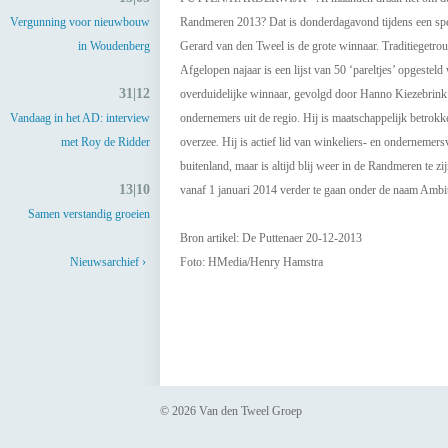
Vergunning voor nieuwbouw
Randmeren 2013? Dat is donderdagavond tijdens een spe
in Woudenberg
Gerard van den Tweel is de grote winnaar. Traditiegetr
Afgelopen najaar is een lijst van 50 ‘pareltjes’ opge
31|12
overduidelijke winnaar, gevolgd door Hanno Kiezebrink
Vandaag in het AD: interview
ondernemers uit de regio. Hij is maatschappelijk betrokke
met Roy de Ridder
overzee. Hij is actief lid van winkeliers- en ondernemer
buitenland, maar is altijd blij weer in de Randmeren te
13|10
vanaf 1 januari 2014 verder te gaan onder de naam Amb
Samen verstandig groeien
Bron artikel: De Puttenaer 20-12-2013
Nieuwsarchief ›
Foto: HMedia/Henry Hamstra
© 2026 Van den Tweel Groep