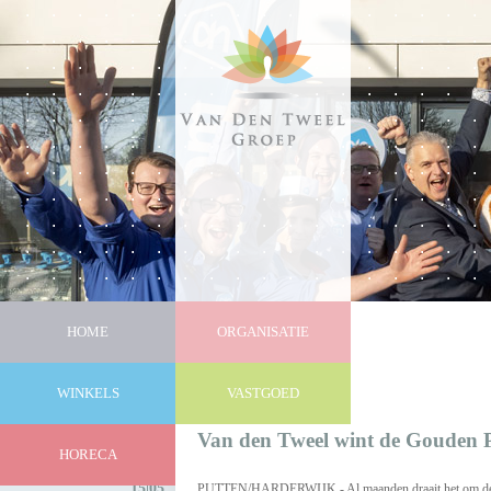
HOME
ORGANISATIE
WINKELS
VASTGOED
Nieuws
Van den Tweel wint de Gouden 
HORECA
15|05
PUTTEN/HARDERWIJK - Al maanden draait het om de gro