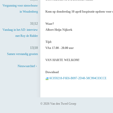
Vergunning voor nieuwbouw
in Woudenberg
Kom op donderdag 10 april Inspiratie opdoen voor 
31|12
Waar?
Vandaag in het AD: interview
Albert Heijn Nijkerk
met Roy de Ridder
Tijd:
13|10
VAn 17.00 - 20.00 uur
Samen verstandig groeien
VAN HARTE WELKOM!
Nieuwsarchief ›
Download
6C059218-F6E6-B097-2D48-58C994C03CCE
© 2026 Van den Tweel Groep