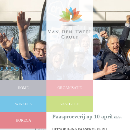
HOME
ORGANISATIE
WINKELS
VASTGOED
Nieuws
Paasproeverij op 10 april a.s.
HORECA
15|05
UITNODIGING PAASPROEVERIJ