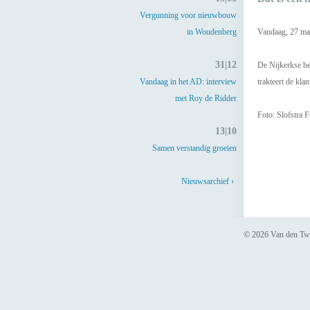
Vergunning voor nieuwbouw
in Woudenberg
Vandaag, 27 maar
31|12
De Nijkerkse be
Vandaag in het AD: interview
trakteert de kl
met Roy de Ridder
Foto: Slofstra F
13|10
Samen verstandig groeien
Nieuwsarchief ›
© 2026 Van den Tw