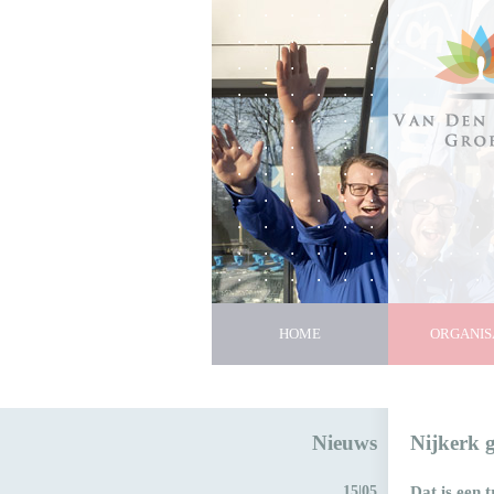
HOME
ORGANIS
Nieuws
Nijkerk g
15|05
Dat is een 