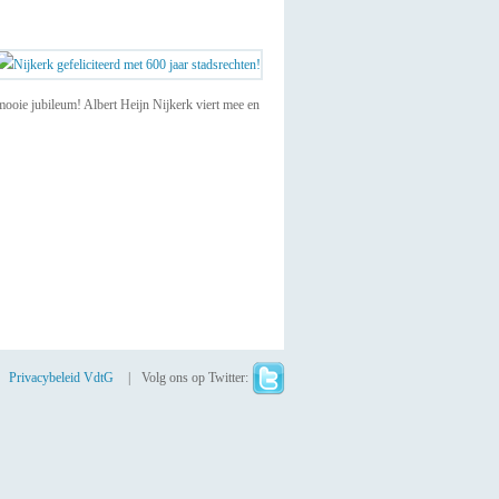
mooie jubileum! Albert Heijn Nijkerk viert mee en
Privacybeleid VdtG
Volg ons op Twitter: