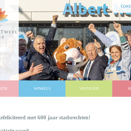
CONT
ATIE
WINKELS
VASTGOED
H
efeliciteerd met 600 jaar stadsrechten!
traktatie waard!