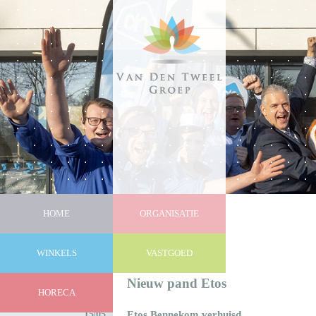
HOME
ORGANISATIE
WINKELS
VASTGOED
Nieuws
Nieuw pand Etos
HORECA
15|05
Etos Bennekom verhuisd