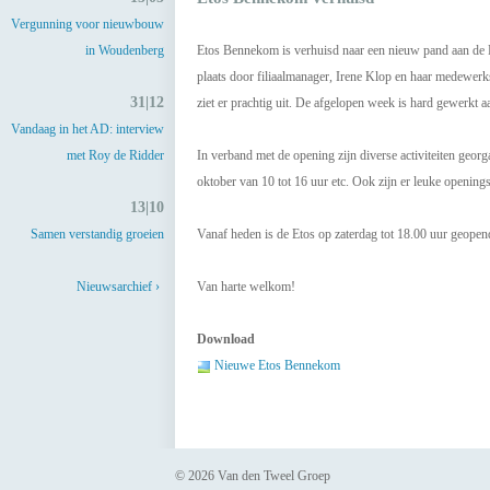
Vergunning voor nieuwbouw
in Woudenberg
Etos Bennekom is verhuisd naar een nieuw pand aan de 
plaats door filiaalmanager, Irene Klop en haar medewer
31|12
ziet er prachtig uit. De afgelopen week is hard gewerkt a
Vandaag in het AD: interview
met Roy de Ridder
In verband met de opening zijn diverse activiteiten ge
oktober van 10 tot 16 uur etc. Ook zijn er leuke opening
13|10
Samen verstandig groeien
Vanaf heden is de Etos op zaterdag tot 18.00 uur geopen
Nieuwsarchief ›
Van harte welkom!
Download
Nieuwe Etos Bennekom
© 2026 Van den Tweel Groep