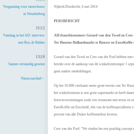
Vergunning voor nieuwbouw
Nijkerk/Dordrecht, 6 mei 2014
in Woudenberg
PERSBERICHT
31|12
Vandaag in het AD: interview
AH-franchisenemers Gerard van den Tweel en Cees 
met Roy de Ridder
Ter Huurne Hollandmarkt te Buurse en EuroKoffie 
13|10
Gerard van den Tweel en Cees van der Poel hebben met 
Samen verstandig groeien
bereikt over de aankoop van dit winkelcentrumper 1 se
geen nadere mededelingen.
Nieuwsarchief ›
Op het 16.000 vierkante meter grote terrein van Ter Hu
het winkelcentrum is een grote supermarkt en heeft daarnaa
horecavoorzieningen zoals een restaurant met terras en e
EuroKoffie uit Enschedé, één van de koffiespecialisten v
procent van alle Duitse koffiemerken leveren.
Cees van der Poel: “We vinden het een prachtig concept 