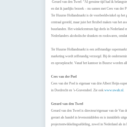
Gerard van den Tweel: “Al geruime tijd had ik belangstell
en dat ik jaarlijks bezoek – nu samen met Cees van der P
Ter Huurne Hollandmarkt is de voorbeeldwinkel op het g
centraal gesteld, maar juist het flexibel maken van het 
buurlanden. Het winkelcentrum ligt deels in Nederland en
Nederlanders alcoholische dranken en rookwaren, omdat de
Ter Huurne Hollandmarkt is een zelfstandige supermarkt 
marketing wordt zelfstandig verzorgd. Bij de ondernemi
en oproepkracht. Vanaf het kantoor in Buurse worden a
Cees van der Poel
Cees van der Poel is eigenaar van drie Albert Heijn-super
in Dordrecht en ’s-Gravendeel. Zie ook
www.uwah.nl
.
Gerard van den Tweel
Gerard van den Tweel is directeur/eigenaar van de Van d
gestart als handel in levensmiddelen en is inmiddels uit
projectontwikkelingsafdeling, zowel in Nederland als in