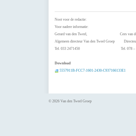
Noot voor de redactie:
Voor nadere informatie:
Gerard van den Tweel, Cees van der 
Algemeen directeur Van den Tweel Groep Directeur 
Tel. 033 2471450 Tel. 078 – 67
Download
5557911B-FCC7-1601-2430-C937166133E1
© 2026 Van den Tweel Groep