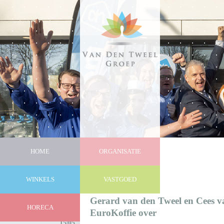
HOME
ORGANISATIE
WINKELS
VASTGOED
Nieuws
Gerard van den Tweel en Cees 
HORECA
EuroKoffie over
15|05