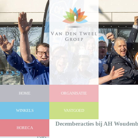
HOME
ORGANISATIE
WINKELS
VASTGOED
Nieuws
Decemberacties bij AH Wouden
HORECA
15|05