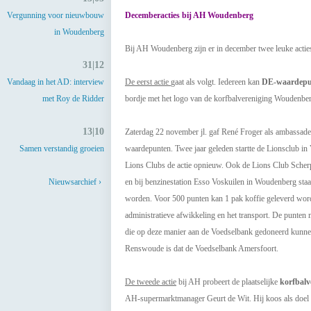
Vergunning voor nieuwbouw
Decemberacties bij AH Woudenberg
in Woudenberg
Bij AH Woudenberg zijn er in december twee leuke actie
31|12
Vandaag in het AD: interview
De eerst actie
gaat als volgt. Iedereen kan
DE-waardepu
met Roy de Ridder
bordje met het logo van de korfbalvereniging Woudenber
13|10
Zaterdag 22 november jl. gaf René Froger als ambassad
Samen verstandig groeien
waardepunten. Twee jaar geleden startte de Lionsclub in 
Lions Clubs de actie opnieuw. Ook de Lions Club Sche
Nieuwsarchief ›
en bij benzinestation Esso Voskuilen in Woudenberg sta
worden. Voor 500 punten kan 1 pak koffie geleverd wor
administratieve afwikkeling en het transport. De punt
die op deze manier aan de Voedselbank gedoneerd kunne
Renswoude is dat de Voedselbank Amersfoort.
De tweede actie
bij AH probeert de plaatselijke
korfbalv
AH-supermarktmanager Geurt de Wit. Hij koos als doel voo