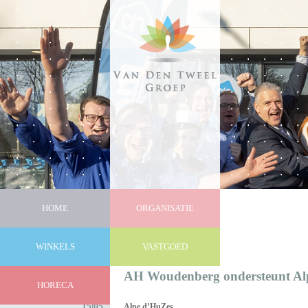
HOME
ORGANISATIE
WINKELS
VASTGOED
Nieuws
AH Woudenberg ondersteunt Al
HORECA
15|05
Alpe d’HuZes