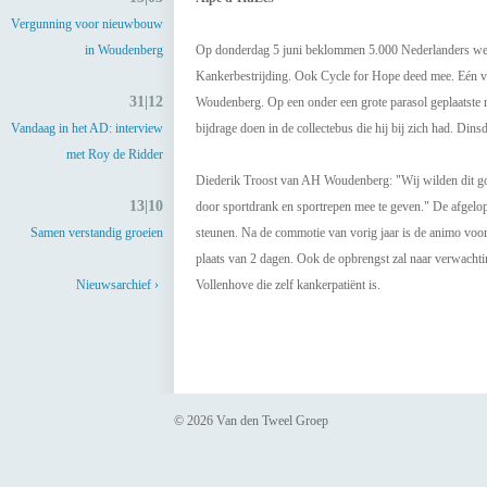
Vergunning voor nieuwbouw
in Woudenberg
Op donderdag 5 juni beklommen 5.000 Nederlanders wee
Kankerbestrijding. Ook Cycle for Hope deed mee. Eén van
31|12
Woudenberg. Op een onder een grote parasol geplaatste r
Vandaag in het AD: interview
bijdrage doen in de collectebus die hij bij zich had. Dinsd
met Roy de Ridder
Diederik Troost van AH Woudenberg: "Wij wilden dit goe
13|10
door sportdrank en sportrepen mee te geven." De afgel
Samen verstandig groeien
steunen. Na de commotie van vorig jaar is de animo voor 
plaats van 2 dagen. Ook de opbrengst zal naar verwachti
Nieuwsarchief ›
Vollenhove die zelf kankerpatiënt is.
© 2026 Van den Tweel Groep