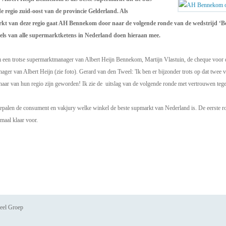
 regio zuid-oost van de provincie Gelderland. Als
kt van deze regio gaat AH Bennekom door naar de volgende ronde van de wedstrijd ‘Be
els van alle supermarktketens in Nederland doen hieraan mee.
 een trotse supermarktmanager van Albert Heijn Bennekom, Martijn Vlastuin, de cheque voor d
nager van Albert Heijn (zie foto). Gerard van den Tweel: 'Ik ben er bijzonder trots op dat tw
naar van hun regio zijn geworden! Ik zie de uitslag van de volgende ronde met vertrouwen tege
bepalen de consument en vakjury welke winkel de beste supmarkt van Nederland is. De eerste ro
emaal klaar voor.
eel Groep