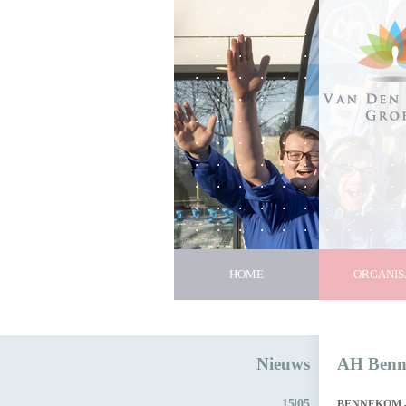
HOME
ORGANIS
Nieuws
AH Benne
15|05
BENNEKOM - Al