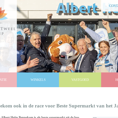
CONT
ATIE
WINKELS
VASTGOED
H
kom ook in de race voor Beste Supermarkt van het J
bert Heijn Bennekom is als beste supermarkt uit de bus