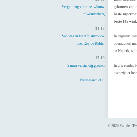
Vergunning voor nieuwbouw
gekomen van de
in Woudenberg
beste supermar
beste 145 wink
31|12
Vandaag in het AD: interview
In augustus nam
met Roy de Ridder
operationeel ma
en Nijkerk, win
13|10
Samen verstandig groeien
In drie rondes 
team zijn er hel
Nieuwsarchief ›
© 2026 Van den Tw