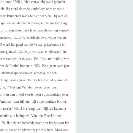
wordt voor 3500 gulden een winkelpand gekocht.
iek. Hij werd door de kinderloze oom en tante
n de kruidenierszaak blijven werken. Hij was de
spullen aan de man te brengen. De ene kar ging
tro. ,,Toen waren alle levensmiddelen nog verpakt
ierszaken. Ruim 40 kruidenierswinkeltjes waren
1959 werd het pand aan de Vetkamp herbouwd en
 meegemaakt dat de groene zeep en de stroop in
 versterken in de zaak. Een fikse uitbreiding van
n we de Eierhal kopen in 1974. Nog geen twee jaar
llemaal speciaalzaken gemaakt, die een
ijn voor zijn winkel. Ik besefte dat ik om het
ig had.” Het legt Van den Tweel zeker geen
emt Van den Tweel steeds meer supermarkten over
ntillen, waar hij later vijf supermarkten bouwt.
in de markt.” Hotel het Ampt van Nijkerk kwam er
danks zijn leeftijd zal Van den Tweel blijven
en 70. Ik heb een bepaalde passie en liefde voor het
at je passie en plezier in je werk hebt. Maar ook