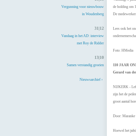
Vergunning voor nieuwbouw
de holding om 10
in Woudenberg
De medewerkers 
31|12
Lees ook het on
Vandaag in het AD: interview
ondernemerscha
met Roy de Ridder
Foto: HMedia
13|10
Samen verstandig groeien
110 JAAR 
Gerard van den
Nieuwsarchief ›
NIJKERK - Lef, 
zijn het de pei
groot aantal ho
Door: Maranke 
Hoewel het jubi