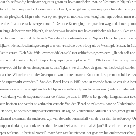
nst als zelfstandig handelaar begint in graan en levensmiddelen. Aan de Vetkamp in Nijkerk 
tweel: ,,Toen mijn vader, Bertus van den Tweel, werd geboren, was mijn grootmoeder ernstig z
 als pleegkind. Mijn vader kon op een gegeven moment weer terug naar zijn ouders, maar is i
 en heeft later de zaak overgenomen.” De oude Konst ging met paard en wagen de boer op om 
n langs de boeren van Nijkerk, de andere was beladen met levensmiddelen als losse suiker en s
n en tonnen.” Pas rond de Tweede Wereldoorlog ontstonden er in Nijkerk kleinschalige kruiden
Nijkerk. Het zelfbedieningsconcept was een trend die over vloog uit de Verenigde Staten. In 
jkerks eerste ‘Elck-Wat-Wils-levensmiddelenzaak’ met zelfbedieningssysteem. ,,Ik heb zelf nog
waren en dat met een lepel dit op vetvrij papier geschept werd.” In 1968 kwam Gerard zijn vader
e ervoor dat het de eerste supermarkt van Nijkerk werd. ,,Door de groei van het bedrijf konde
 daar het Winkelcentrum de Oosterpoort van kunnen maken. Rondom de supermarkt hebben we a
r de supermarkt vormden.” Van den Tweel koos in 1982 bewust voor de formule van de Albert He
n groeien en om vrij en ongebonden te blijven als zelfstandig ondernemer een goede formule nod
 verhuizing van de supermarkt naar de Frieswijkstraat in 1995 is het gevolg. Langzaamaan ne
zijn horizon nog verder te verbreden vertrekt Van den Tweel op zakenreis naar de Nederlandse A
 ik nooit, ik noem het altijd werkvakanties. Ik zag de Nederlandse Antillen als een groot gat 
. Allemaal elementen die onderdeel zijn van de ondernemersdrift van de Van den Tweel Groep. On
stoppen denkt hij dan ook zeker niet. ,,Iemand zei laatst: bent u al 70 jaar? Ik voel me alleen ge
en weleens: ’u heeft al zoveel’, maar daar gaat het niet om. het gaat om het ondernemerschap, d