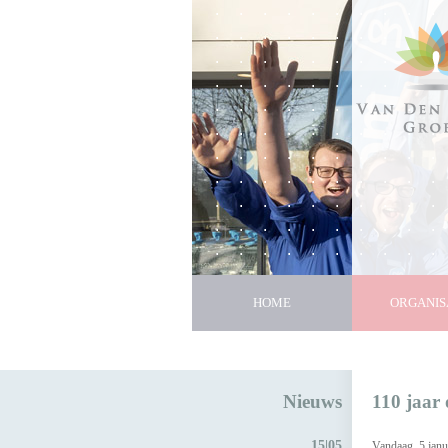
HOME
ORGANIS
Nieuws
110 jaar
15|05
Vandaag, 5 janu