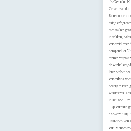
als Gerardus Ko
Gerard van den 
Konst opgenomen
enige erfgenaam
met zakken graa
in zakken, bale
verspreid over 
heropend tot Ni
tonnen verpakt 
de winkel zorgd
later hebben we
versterking voo
bedrijf te late
windeieren. Een
in het land. Om 
,,Op vakantie ga
als vanzelf bij
uitbreiden, aan 
vak. Mensen roep