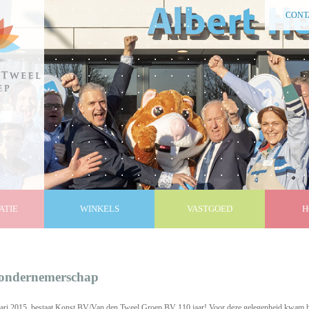
CONT
ATIE
WINKELS
VASTGOED
H
 ondernemerschap
ari 2015, bestaat Konst BV/Van den Tweel Groep BV 110 jaar! Voor deze gelegenheid kwam h