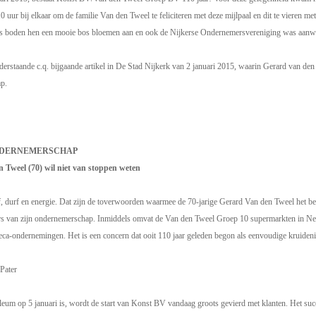
 uur bij elkaar om de familie Van den Tweel te feliciteren met deze mijlpaal en dit te vieren me
boden hen een mooie bos bloemen aan en ook de Nijkerse Ondernemersvereniging was aanwezig 
derstaande c.q. bijgaande artikel in De Stad Nijkerk van 2 januari 2015, waarin Gerard van den
p.
ONDERNEMERSCHAP
 Tweel (70) wil niet van stoppen weten
durf en energie. Dat zijn de toverwoorden waarmee de 70-jarige Gerard Van den Tweel het b
lers van zijn ondernemerschap. Inmiddels omvat de Van den Tweel Groep 10 supermarkten in Ne
reca-ondernemingen. Het is een concern dat ooit 110 jaar geleden begon als eenvoudige kruideni
Pater
leum op 5 januari is, wordt de start van Konst BV vandaag groots gevierd met klanten. Het su