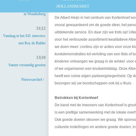
Welkom bij Albert Heijn Kortenhoef
HOLLANDMARKT
Vergunning voor nieuwbouw
in Woudenberg
De Albert Heijn in het centrum van Kortenhoef wo
vooral gewaardeerd om de goede sfeer, het perso
31|12
uitstekende service. En daar zijn we trots op! Uite
Vandaag in het AD: interview
voor het vertrouwde assortiment kwalitatieve Alb
met Roy de Ridder
we doen meer: continu zijn er acties voor onze kl
kookdemonstraties tot verloting van een fiets of b
13|10
kinderen ontvangen we graag in de winkel: voor e
Samen verstandig groeien
of we organiseren een knutselmiddag. Onze Alber
heeft een ruime eigen parkeergelegenheid. Op d
Nieuwsarchief ›
bezorgen wij uw boodschappen ook bij u thuis.
Betrokken bij Kortenhoef
De band met de inwoners van Kortenhoef is groot,
is een prettige samenwerking met de lokale over
Ook goede doelen steunen we graag. We sponsor
culturele instellingen en andere goede doelen, in